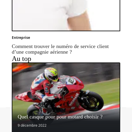
Entreprise
Comment trouver le numéro de service client
d’une compagnie aérienne ?
Au top
Contact
Mentions légales
Sitemap
Quel casque pour pour motard choisir ?
© 2026 | sidonieetgedeon.fr
9 décembre 2022