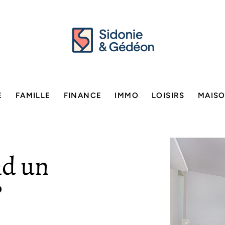
E
FAMILLE
FINANCE
IMMO
LOISIRS
MAIS
nd un
?