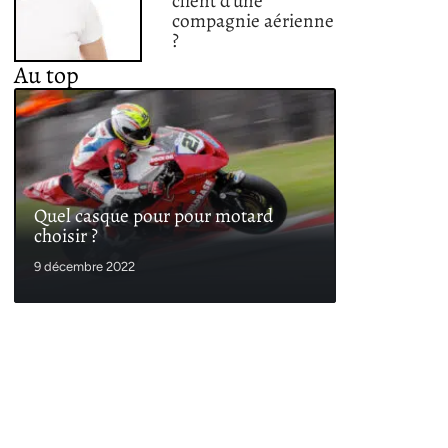
client d’une
compagnie aérienne
?
Au top
Quel casque pour pour motard
choisir ?
9 décembre 2022