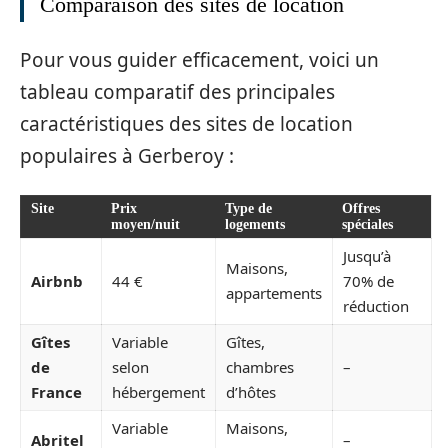
Comparaison des sites de location
Pour vous guider efficacement, voici un
tableau comparatif des principales
caractéristiques des sites de location
populaires à Gerberoy :
Site
Prix
Type de
Offres
moyen/nuit
logements
spéciales
Jusqu’à
Maisons,
Airbnb
44 €
70% de
appartements
réduction
Gîtes
Variable
Gîtes,
de
selon
chambres
–
France
hébergement
d’hôtes
Variable
Maisons,
Abritel
–