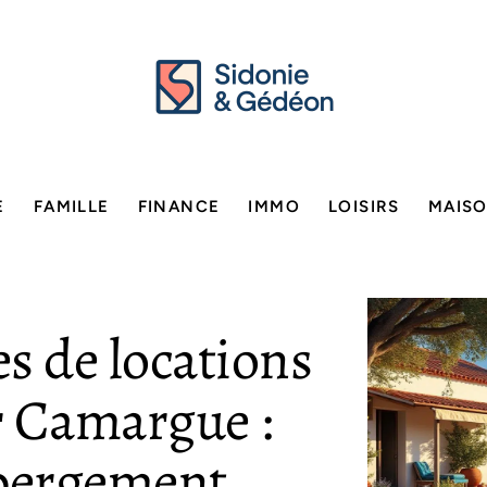
E
FAMILLE
FINANCE
IMMO
LOISIRS
MAIS
es de locations
r Camargue :
ébergement