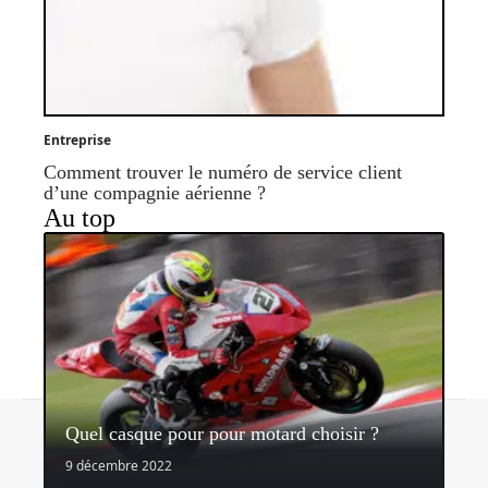
Entreprise
Comment trouver le numéro de service client
d’une compagnie aérienne ?
Au top
Contact
Mentions légales
Sitemap
Quel casque pour pour motard choisir ?
© 2026 | sidonieetgedeon.fr
9 décembre 2022