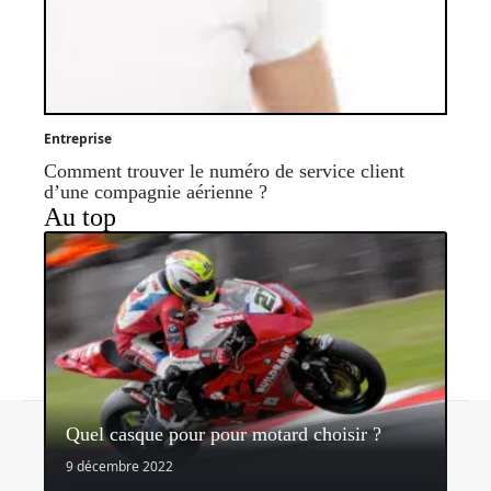
Entreprise
Comment trouver le numéro de service client
d’une compagnie aérienne ?
Au top
Contact
Mentions légales
Sitemap
Quel casque pour pour motard choisir ?
© 2026 | sidonieetgedeon.fr
9 décembre 2022