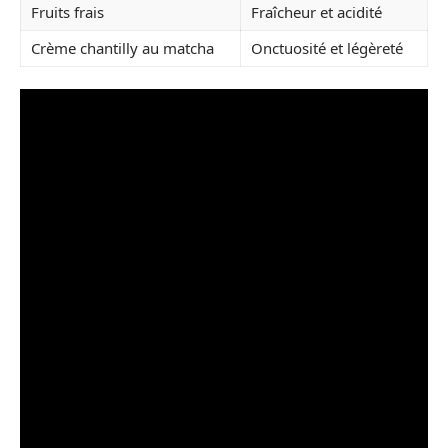
Fruits frais
Fraîcheur et acidité
Crème chantilly au matcha
Onctuosité et légèreté