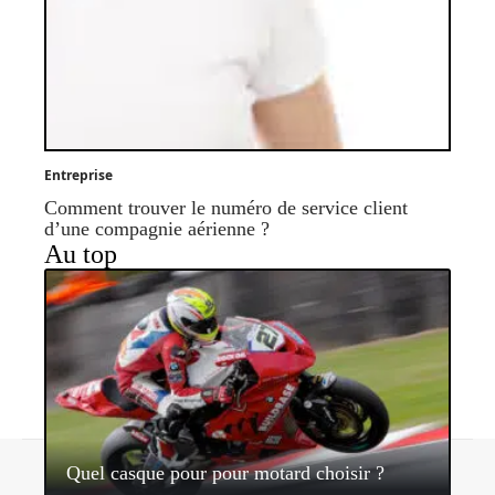
Entreprise
Comment trouver le numéro de service client
d’une compagnie aérienne ?
Au top
Contact
Mentions légales
Sitemap
Quel casque pour pour motard choisir ?