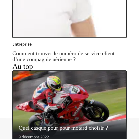
Entreprise
Comment trouver le numéro de service client
d’une compagnie aérienne ?
Au top
Contact
Mentions légales
Sitemap
Quel casque pour pour motard choisir ?
© 2026 | sidonieetgedeon.fr
9 décembre 2022