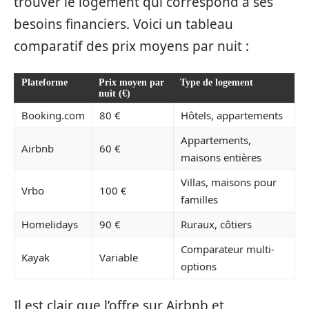
trouver le logement qui correspond à ses
besoins financiers. Voici un tableau
comparatif des prix moyens par nuit :
Plateforme
Prix moyen par
Type de logement
nuit (€)
Booking.com
80 €
Hôtels, appartements
Appartements,
Airbnb
60 €
maisons entières
Villas, maisons pour
Vrbo
100 €
familles
Homelidays
90 €
Ruraux, côtiers
Comparateur multi-
Kayak
Variable
options
Il est clair que l’offre sur Airbnb et