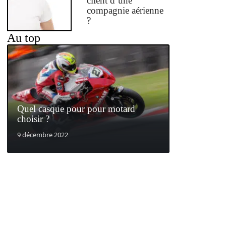
client d’une
compagnie aérienne
?
Au top
Quel casque pour pour motard
choisir ?
9 décembre 2022