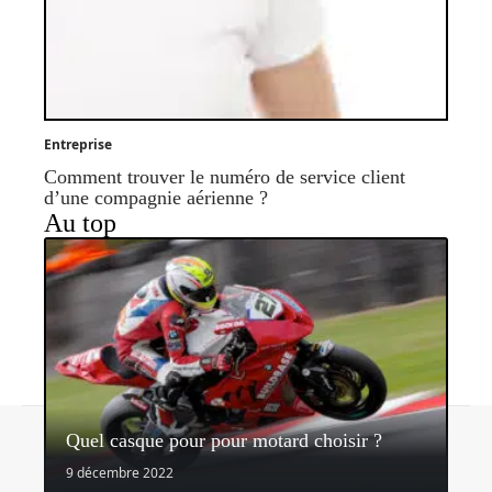
Entreprise
Comment trouver le numéro de service client
d’une compagnie aérienne ?
Au top
Contact
Mentions légales
Sitemap
Quel casque pour pour motard choisir ?
© 2026 | sidonieetgedeon.fr
9 décembre 2022