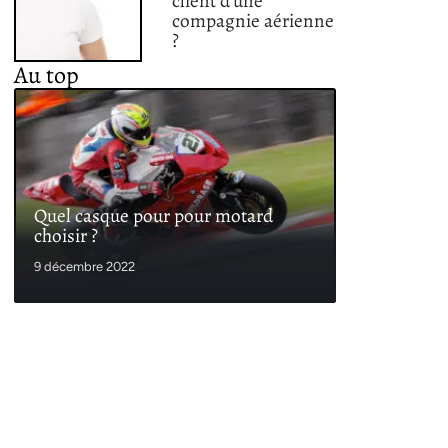
client d’une
compagnie aérienne
?
Au top
Quel casque pour pour motard
choisir ?
9 décembre 2022