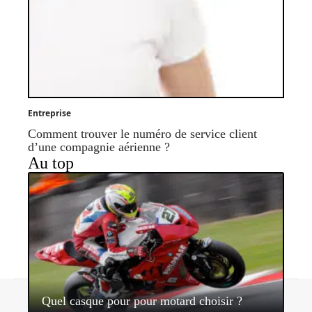
Entreprise
Comment trouver le numéro de service client
d’une compagnie aérienne ?
Au top
Contact
Mentions légales
Sitemap
Quel casque pour pour motard choisir ?