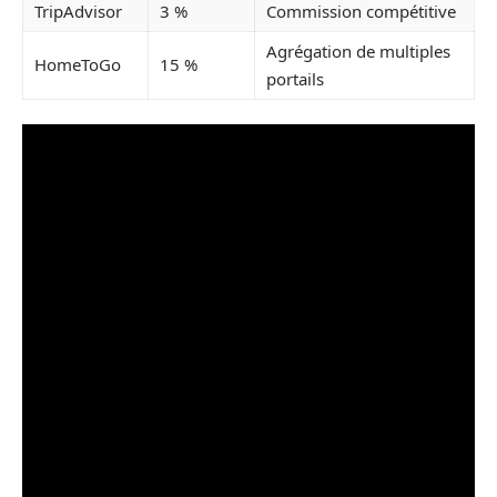
TripAdvisor
3 %
Commission compétitive
Agrégation de multiples
HomeToGo
15 %
portails