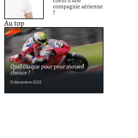
client d’une
compagnie aérienne
?
Au top
Quel casque pour pour motard
choisir ?
9 décembre 2022