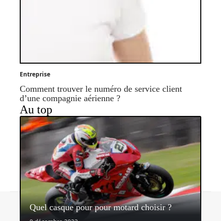
Entreprise
Comment trouver le numéro de service client
d’une compagnie aérienne ?
Au top
Contact
Mentions légales
Sitemap
Quel casque pour pour motard choisir ?
© 2026 | sidonieetgedeon.fr