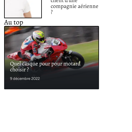
client d’une
compagnie aérienne
?
Au top
Quel casque pour pour motard
choisir ?
9 décembre 2022