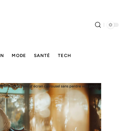
ON
MODE
SANTÉ
TECH
 enlever le fond d'écran carrousel sans perdre vos photos