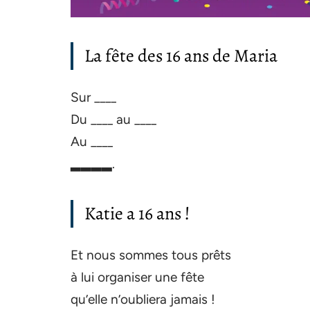
La fête des 16 ans de Maria
Sur ____
Du ____ au ____
Au ____
▂▂▂▂.
Katie a 16 ans !
Et nous sommes tous prêts
à lui organiser une fête
qu’elle n’oubliera jamais !