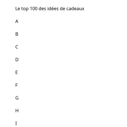
Le top 100 des idées de cadeaux
A
B
C
D
E
F
G
H
I