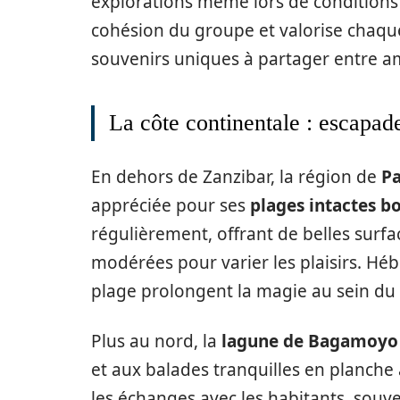
explorations même lors de conditions 
cohésion du groupe et valorise chaque
souvenirs uniques à partager entre a
La côte continentale : escapad
En dehors de Zanzibar, la région de
P
appréciée pour ses
plages intactes b
régulièrement, offrant de belles surfa
modérées pour varier les plaisirs. Hé
plage prolongent la magie au sein d
Plus au nord, la
lagune de Bagamoyo
et aux balades tranquilles en planche
les échanges avec les habitants, souve