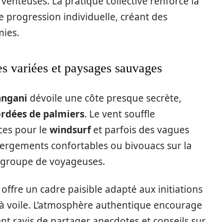
venteuses. La pratique collective renforce la
 progression individuelle, créant des
mies.
es variées et paysages sauvages
angani
dévoile une côte presque secrète,
ordées de palmiers
. Le vent souffle
ces pour le
windsurf
et parfois des vagues
bergements confortables ou bivouacs sur la
u groupe de voyageuses.
offre un cadre paisible adapté aux initiations
 à voile. L’atmosphère authentique encourage
nt ravis de partager anecdotes et conseils sur