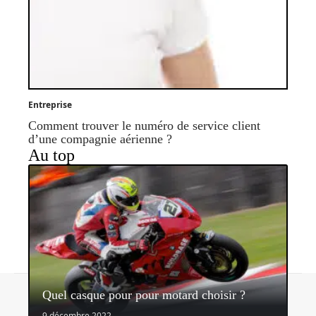
Entreprise
Comment trouver le numéro de service client
d’une compagnie aérienne ?
Au top
Contact
Mentions légales
Sitemap
Quel casque pour pour motard choisir ?
© 2026 | sidonieetgedeon.fr
9 décembre 2022