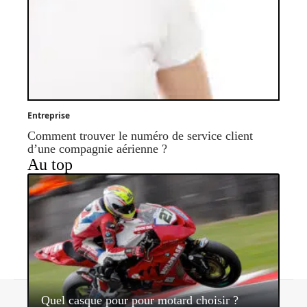
Entreprise
Comment trouver le numéro de service client
d’une compagnie aérienne ?
Au top
Contact
Mentions légales
Sitemap
Quel casque pour pour motard choisir ?