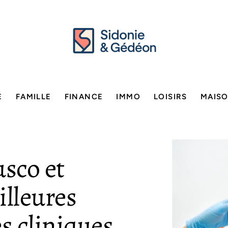
E
FAMILLE
FINANCE
IMMO
LOISIRS
MAIS
sco et
illeures
s cliniques