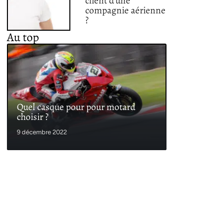
client d’une
compagnie aérienne
?
Au top
Quel casque pour pour motard
choisir ?
9 décembre 2022