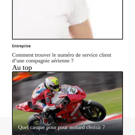
Entreprise
Comment trouver le numéro de service client
d’une compagnie aérienne ?
Au top
Contact
Mentions légales
Sitemap
Quel casque pour pour motard choisir ?